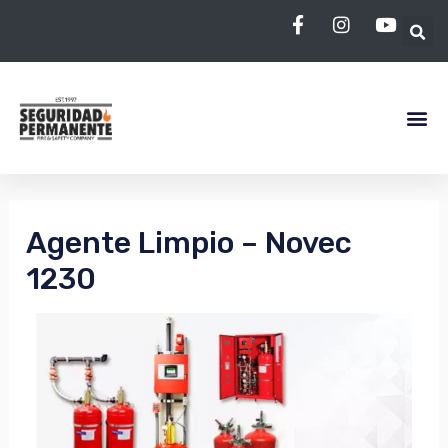
Skip
to
content
LE
LE
Agente Limpio – Novec
1230